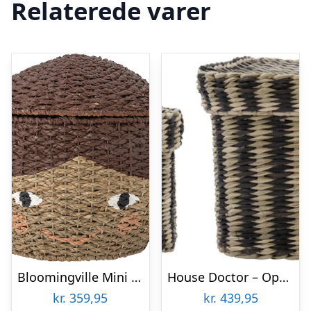
Relaterede varer
Bloomingville Mini – Lill Opbevaringskurv Til Børn – Brun – Bankuan Grass
House Doctor – Opbevaringskurve Med Låg – Shoo – Brunstribet – 2 Stk
kr.
359,95
kr.
439,95