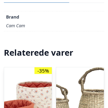
Brand
Cam Cam
Relaterede varer
-35%