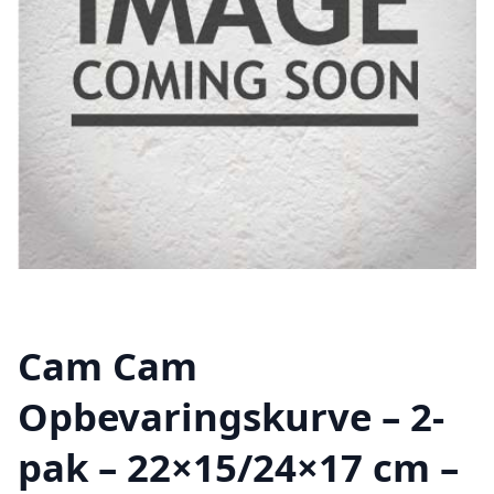
Cam Cam
Opbevaringskurve – 2-
pak – 22×15/24×17 cm –