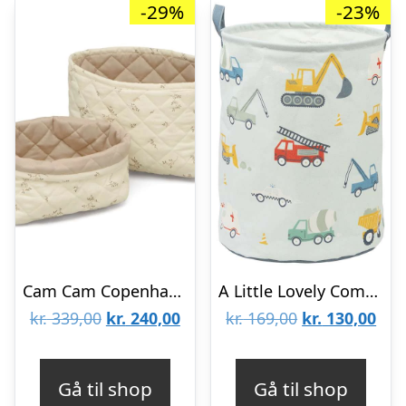
-29%
-23%
Cam Cam Copenhagen Quiltede Opbevaringskurve – 2 stk. – OCS – Ashley/Latte
A Little Lovely Company Opbevaringskurv – Vehicles
Den
Den
Den
De
kr.
339,00
kr.
240,00
kr.
169,00
kr.
130,00
oprindelige
aktuelle
oprindelige
aktu
pris
pris
pris
pris
Gå til shop
Gå til shop
var:
er:
var:
er: